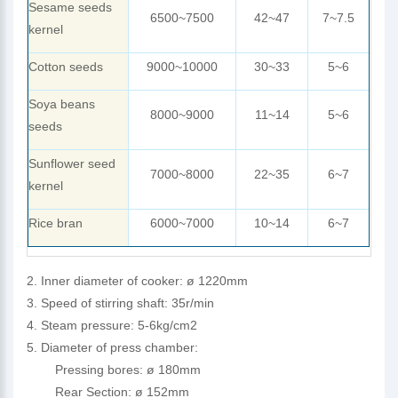
Sesame seeds
6500~7500
42~47
7~7.5
kernel
Cotton seeds
9000~10000
30~33
5~6
Soya beans
8000~9000
11~14
5~6
seeds
Sunflower seed
7000~8000
22~35
6~7
kernel
Rice bran
6000~7000
10~14
6~7
2. Inner diameter of cooker: ø 1220mm
3. Speed of stirring shaft: 35r/min
4. Steam pressure: 5-6kg/cm2
5. Diameter of press chamber:
Pressing bores: ø 180mm
Rear Section: ø 152mm