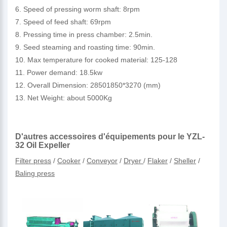
6. Speed of pressing worm shaft: 8rpm
7. Speed of feed shaft: 69rpm
8. Pressing time in press chamber: 2.5min.
9. Seed steaming and roasting time: 90min.
10. Max temperature for cooked material: 125-128
11. Power demand: 18.5kw
12. Overall Dimension: 28501850*3270 (mm)
13. Net Weight: about 5000Kg
D'autres accessoires d'équipements pour le YZL-
32 Oil Expeller
Filter press
/
Cooker
/
Conveyor
/
Dryer
/
Flaker
/
Sheller
/
Baling press