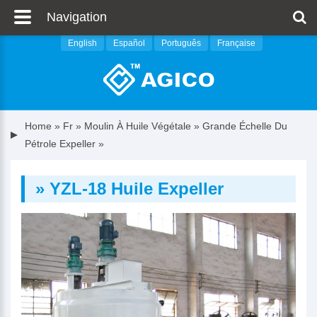
Navigation
English
Español
Português
Française
Home
»
Fr
»
Moulin À Huile Végétale
»
Grande Échelle Du
Pétrole Expeller
»
» YZL-18 Huile Expeller