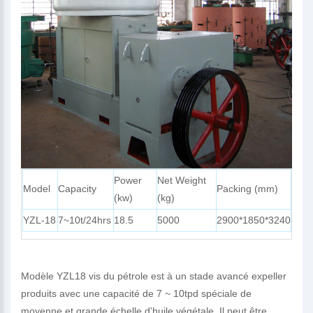
Power
Net Weight
Model
Capacity
Packing (mm)
(kw)
(kg)
YZL-18
7~10t/24hrs
18.5
5000
2900*1850*3240
Modèle YZL18 vis du pétrole est à un stade avancé expeller
produits avec une capacité de 7 ~ 10tpd spéciale de
moyenne et grande échelle d'huile végétale. Il peut être