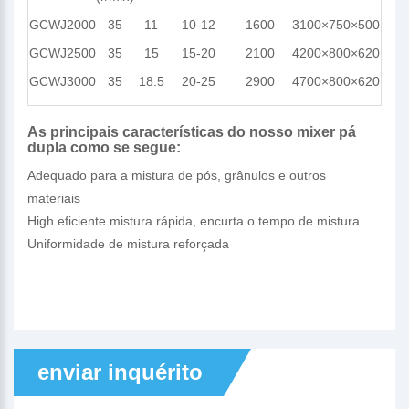
GCWJ2000
35
11
10-12
1600
3100×750×500
GCWJ2500
35
15
15-20
2100
4200×800×620
GCWJ3000
35
18.5
20-25
2900
4700×800×620
As principais características do nosso mixer pá
dupla como se segue:
Adequado para a mistura de pós, grânulos e outros
materiais
High eficiente mistura rápida, encurta o tempo de mistura
Uniformidade de mistura reforçada
enviar inquérito