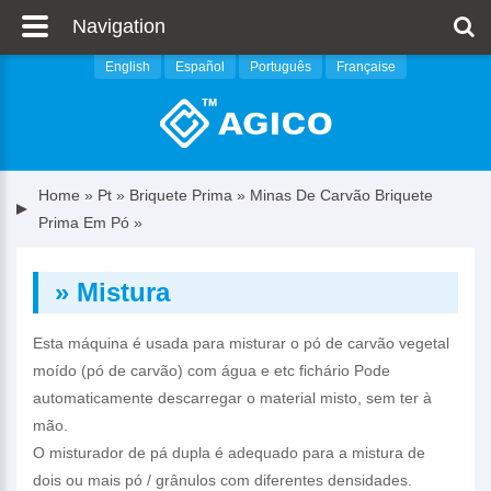
Navigation
English
Español
Português
Française
Home
»
Pt
»
Briquete Prima
»
Minas De Carvão Briquete
Prima Em Pó
»
» Mistura
Esta máquina é usada para misturar o pó de carvão vegetal
moído (pó de carvão) com água e etc fichário Pode
automaticamente descarregar o material misto, sem ter à
mão.
O misturador de pá dupla é adequado para a mistura de
dois ou mais pó / grânulos com diferentes densidades.