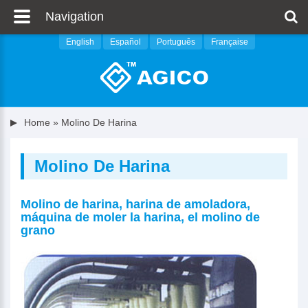
Navigation
English
Español
Português
Française
Home
»
Molino De Harina
Molino De Harina
Molino de harina, harina de amoladora,
máquina de moler la harina, el molino de
grano