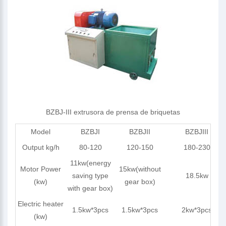
BZBJ-III extrusora de prensa de briquetas
Model
BZBJI
BZBJII
BZBJIII
Output kg/h
80-120
120-150
180-230
11kw(energy
Motor Power
15kw(without
saving type
18.5kw
(kw)
gear box)
with gear box)
Electric heater
1.5kw*3pcs
1.5kw*3pcs
2kw*3pcs
(kw)