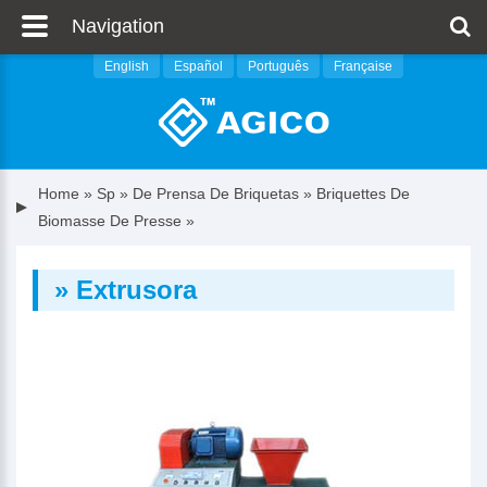
Navigation
English
Español
Português
Française
Home
»
Sp
»
De Prensa De Briquetas
»
Briquettes De
Biomasse De Presse
»
» Extrusora