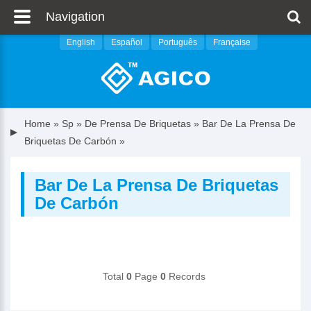
Navigation
English
Español
Português
Française
Home
»
Sp
»
De Prensa De Briquetas
»
Bar De La Prensa De
Briquetas De Carbón
»
Bar De La Prensa De Briquetas
De Carbón
Total
0
Page
0
Records